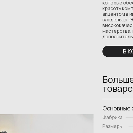
которые обе
красоту комп
акцентом в 
владельца. Э
высококачес
мастерства, 
дополнитель
В 
Больше
товаре
Основные 
Фабрика
Размеры