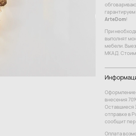
обговариваю
гарантируем
ArteDom
!
При необход
выполнят мон
мебели. Вые
МКАД. Стоим
Информаци
Оформление 
внесения 70
Оставшиеся 3
отправке в Р
сообщит пер
Оплата возм