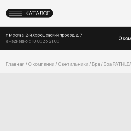
КАТАЛОГ
г. Москва, 2-й Хорошевский проезд, д. 7
О ко
ежедневно с 10:00 до 21:00
Главная
/
О компании
/
Светильники
/
Бра
/
Бра PATHLE