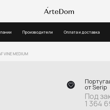
мпании
Производители
Оплата и доставка
AF VINE MEDIUM
Португа
от Serip
Под за
1 364 