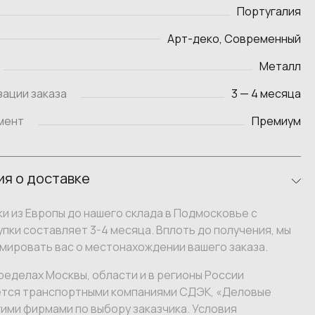
Португалия
Арт-деко, Современный
Металл
зации заказа
3 — 4 месяца
мент
Премиум
я о доставке
и из Европы до нашего склада в Подмосковье с
пки составляет 3-4 месяца. Вплоть до получения, мы
мировать вас о местонахождении вашего заказа.
ределах Москвы, области и в регионы России
тся транспортными компаниями СДЭК, «Деловые
гими фирмами по выбору заказчика. Условия