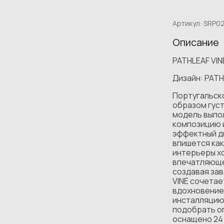
Артикул:
SRP0
Описание
PATHLEAF VI
Дизайн: PAT
Португальск
образом густ
модель выпо
композицию и
эффектный д
впишется как
интерьеры хо
впечатляюще
создавая зав
VINE сочетае
вдохновение
инсталляцию.
подобрать о
оснащено 24