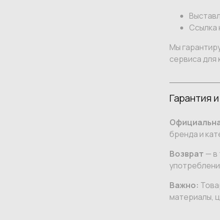
Выставл
Ссылка 
Мы гарантир
сервиса для 
Гарантия и
Официальна
бренда и кат
Возврат
— в 
употреблении
Важно:
Товар
материалы, ц