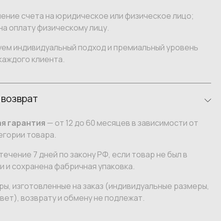
ение счета на юридическое или физическое лицо;
на оплату физическому лицу.
уем индивидуальный подход и премиальный уровень
каждого клиента.
 возврат
я гарантия
— от 12 до 60 месяцев в зависимости от
егории товара.
течение 7 дней по закону РФ, если товар не был в
 и сохранена фабричная упаковка.
ы, изготовленные на заказ (индивидуальные размеры,
вет), возврату и обмену не подлежат.