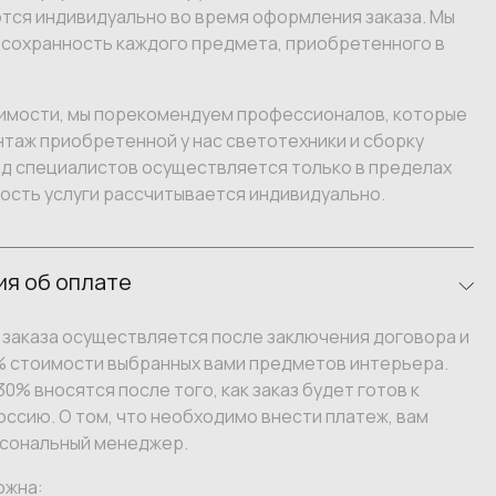
тся индивидуально во время оформления заказа. Мы
 сохранность каждого предмета, приобретенного в
имости, мы порекомендуем профессионалов, которые
таж приобретенной у нас светотехники и сборку
зд специалистов осуществляется только в пределах
ость услуги рассчитывается индивидуально.
я об оплате
заказа осуществляется после заключения договора и
% стоимости выбранных вами предметов интерьера.
0% вносятся после того, как заказ будет готов к
оссию. О том, что необходимо внести платеж, вам
сональный менеджер.
ожна: