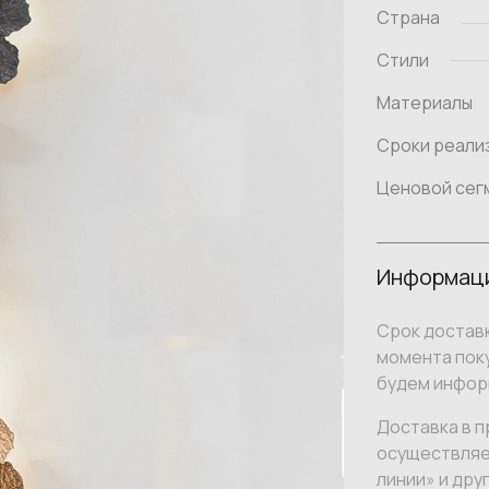
Страна
Стили
Материалы
Сроки реали
Ценовой сег
Информаци
Срок доставк
момента поку
будем инфор
Доставка в п
осуществляе
линии» и дру