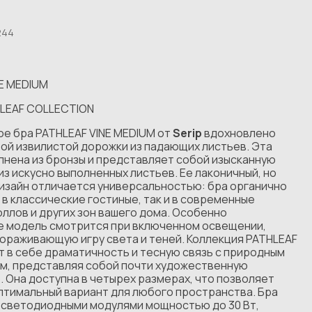
244
NE MEDIUM
HLEAF COLLECTION
ое бра PATHLEAF VINE MEDIUM от
Serip
вдохновлено
ой извилистой дорожки из падающих листьев. Эта
лнена из бронзы и представляет собой изысканную
з искусно выполненных листьев. Ее лаконичный, но
изайн отличается универсальностью: бра органично
 в классические гостиные, так и в современные
ллов и других зон вашего дома. Особенно
 модель смотрится при включенном освещении,
ораживающую игру света и теней. Коллекция PATHLEAF
т в себе драматичность и тесную связь с природным
м, представляя собой почти художественную
 Она доступна в четырех размерах, что позволяет
птимальный вариант для любого пространства. Бра
 светодиодными модулями мощностью до 30 Вт,