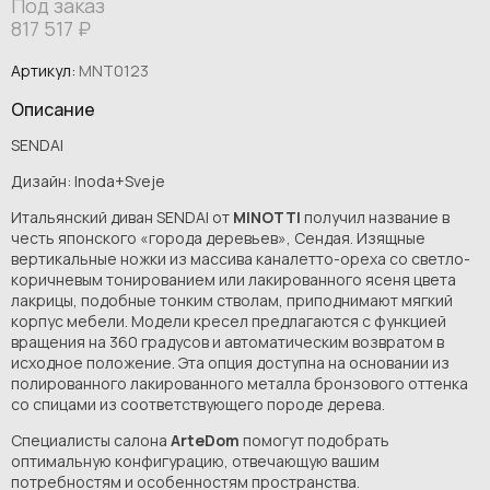
Под заказ
817 517
₽
Артикул:
MNT0123
Описание
SENDAI
Дизайн: Inoda+Sveje
Итальянский диван SENDAI от
MINOTTI
получил название в
честь японского «города деревьев», Сендая. Изящные
вертикальные ножки из массива каналетто-ореха со светло-
коричневым тонированием или лакированного ясеня цвета
лакрицы, подобные тонким стволам, приподнимают мягкий
корпус мебели. Модели кресел предлагаются с функцией
вращения на 360 градусов и автоматическим возвратом в
исходное положение. Эта опция доступна на основании из
полированного лакированного металла бронзового оттенка
со спицами из соответствующего породе дерева.
Специалисты салона
ArteDom
помогут подобрать
оптимальную конфигурацию, отвечающую вашим
потребностям и особенностям пространства.