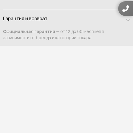
Гарантия и возврат
Официальная гарантия
— от 12 до 60 месяцев в
зависимости от бренда и категории товара.
Возврат
— в течение 7 дней по закону РФ, если товар не был в
употреблении и сохранена фабричная упаковка.
Важно:
Товары, изготовленные на заказ (индивидуальные
размеры, материалы, цвет), возврату и обмену не подлежат.