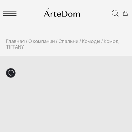
Главная
/
О компании
/
Спальни
/
Комоды
/
Комод
TIFFANY