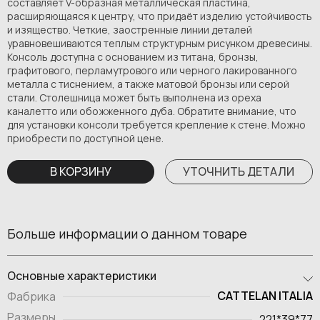
составляет V-образная металлическая пластина,
расширяющаяся к центру, что придаёт изделию устойчивость
и изящество. Четкие, заостренные линии деталей
уравновешиваются теплым структурным рисунком древесины.
Консоль доступна с основанием из титана, бронзы,
графитового, перламутрового или черного лакированного
металла с тиснением, а также матовой бронзы или серой
стали. Столешница может быть выполнена из ореха
каналетто или обожженного дуба. Обратите внимание, что
для установки консоли требуется крепление к стене. Можно
приобрести по доступной цене.
В КОРЗИНУ
УТОЧНИТЬ ДЕТАЛИ
Больше информации о данном товаре
Основные характеристики
CATTELAN ITALIA
Фабрика
Размеры
221*39*77