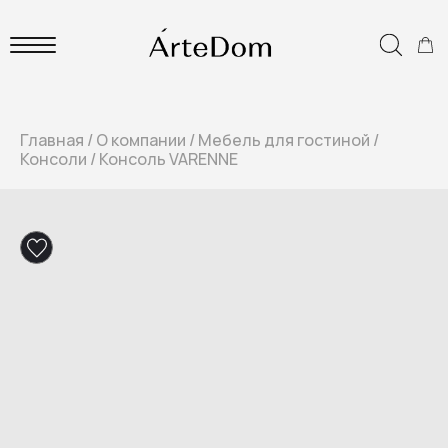
Главная
/
О компании
/
Мебель для гостиной
/
Консоли
/
Консоль VARENNE