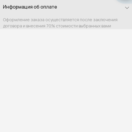
Информация об оплате
Оформление заказа осуществляется после заключения
договора и внесения 70% стоимости выбранных вами
предметов интерьера. Оставшиеся 30% вносятся после того,
как заказ будет готов к отправке в Россию. О том, что
необходимо внести платеж, вам сообщит персональный
менеджер.
Оплата возможна:
Выставление счета на юридическое или физическое
лицо;
Ссылка на оплату физическому лицу.
Мы гарантируем индивидуальный подход и премиальный
уровень сервиса для каждого клиента.
Гарантия и возврат