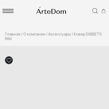
Главная
/
О компании
/
Аксессуары
/
Ковер DIBBETS
RIM