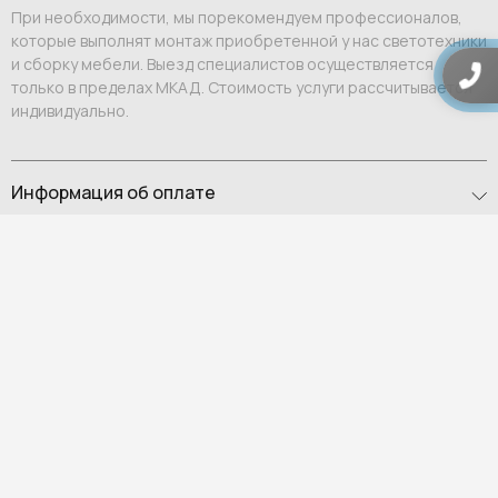
При необходимости, мы порекомендуем профессионалов,
которые выполнят монтаж приобретенной у нас светотехники
и сборку мебели. Выезд специалистов осуществляется
только в пределах МКАД. Стоимость услуги рассчитывается
индивидуально.
Информация об оплате
Оформление заказа осуществляется после заключения
договора и внесения 70% стоимости выбранных вами
предметов интерьера. Оставшиеся 30% вносятся после того,
как заказ будет готов к отправке в Россию. О том, что
необходимо внести платеж, вам сообщит персональный
менеджер.
Оплата возможна:
Выставление счета на юридическое или физическое
лицо;
Ссылка на оплату физическому лицу.