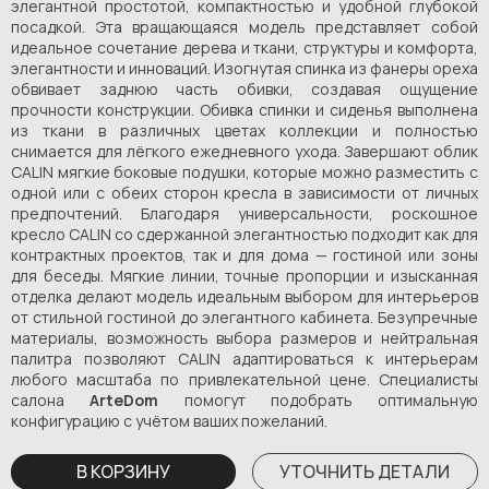
элегантной простотой, компактностью и удобной глубокой
посадкой. Эта вращающаяся модель представляет собой
идеальное сочетание дерева и ткани, структуры и комфорта,
элегантности и инноваций. Изогнутая спинка из фанеры ореха
обвивает заднюю часть обивки, создавая ощущение
прочности конструкции. Обивка спинки и сиденья выполнена
из ткани в различных цветах коллекции и полностью
снимается для лёгкого ежедневного ухода. Завершают облик
CALIN мягкие боковые подушки, которые можно разместить с
одной или с обеих сторон кресла в зависимости от личных
предпочтений. Благодаря универсальности, роскошное
кресло CALIN со сдержанной элегантностью подходит как для
контрактных проектов, так и для дома — гостиной или зоны
для беседы. Мягкие линии, точные пропорции и изысканная
отделка делают модель идеальным выбором для интерьеров
от стильной гостиной до элегантного кабинета. Безупречные
материалы, возможность выбора размеров и нейтральная
палитра позволяют CALIN адаптироваться к интерьерам
любого масштаба по привлекательной цене. Специалисты
салона
ArteDom
помогут подобрать оптимальную
конфигурацию с учётом ваших пожеланий.
В КОРЗИНУ
УТОЧНИТЬ ДЕТАЛИ