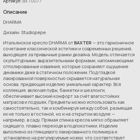
Артикул:
BXT0077
Описание
DHARMA
Дизайн: Studiopepe
Итальянское кресло DHARMA от
BAXTER
— это гармоничное
сочетание классической эстетики и современных решений,
выходящее за привычные рамки дизайна. Модель отличается
скульптурными, выразительными формами, напоминающими
отполированные изваяния, которые сохраняют ощущение
динамики даже в статичном положении. Под гладкой
лакированной поверхностью скрывается натуральная
основа, придающая изделию уникальный характер. Вся
коллекция, включая пуфы, банкетки и шезлонги,
обеспечивает высокий комфорт за счёт влагостойких
матрасов и подушек. Предметы можно использовать как
самостоятельно, так и комбинируя между собой, размещая
их не только в гостиной, но и на открытом воздухе —
например, в саду. Прямая спинка кресла мягко обрамляет
сидящего, плавно переходя в подлокотники. Изделие
выполнено из глянцевого лакированного полимера и
установлено на регулируемые ножки, что соответствует