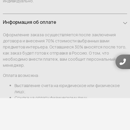
индивидуально.
Информация об оплате
Оформление заказа осуществляется после заключения
договора и внесения 70% стоимости выбранных вами
предметов интерьера. Оставшиеся 30% вносятся после того,
как заказ будет готов к отправке в Россию. О том, что
необходимо внести платеж, вам сообщит персональный
менеджер.
Оплата возможна:
Выставление счета на юридическое или физическое
лицо;
Ссылка на оплату физическому лицу.
Мы гарантируем индивидуальный подход и премиальный
уровень сервиса для каждого клиента.