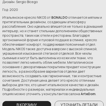
Дизайн: Sergio Bicego
Год: 2020
Итальянское кресло NIKOS от
BONALDO
отличается мягким и
притягательным дизайном, создающим атмосферу
расслабления. Оно идеально впишется не только в домашний
интерьер, но и станет стильным дополнением общественных
пространств, таких как отели и рестораны. Благодаря
эргономичной форме и пуховой подушке в спинке, кресло
обеспечивает комфорт, поддерживая поясничный отдел.
Модель NIKOS также доступна в версии с высокой спинкой,
украшенной изысканной стеганой отделкой. Все чехлы
съемные и могут быть выполнены из кожи или ткани, что
позволяет легко менять облик мебели. Металлическое
основание с декоративным покрытием придает конструкции
легкость, а разнообразие вариантов отделки дает
возможность создавать как гармоничные, так и контрастные
сочетания. Доступная цена делает это кресло отличным
выбором для тех, кто ценит итальянское качество и дизайн.
Подробности о размерах, материалах и индивидуальных
опциях можно уточнить у консультантов салона
ArteDom
.
В КОРЗИНУ
УТОЧНИТЬ ДЕТАЛИ