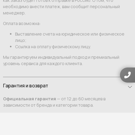
как заказ будет готов к отправке в Россию. О том, что
необходимо внести платеж, вам сообщит персональный
менеджер.
Оплата возможна:
Выставление счета на юридическое или физическое
лицо;
Ссылка на оплату физическому лицу.
Мы гарантируем индивидуальный подход и премиальный
уровень сервиса для каждого клиента.
Гарантия и возврат
Официальная гарантия
— от 12 до 60 месяцев в
зависимости от бренда и категории товара.
Возврат
— в течение 7 дней по закону РФ, если товар не был в
употреблении и сохранена фабричная упаковка.
Важно:
Товары, изготовленные на заказ (индивидуальные