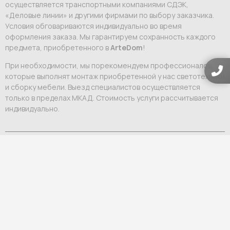
осуществляется транспортными компаниями СДЭК,
«Деловые линии» и другими фирмами по выбору заказчика.
Условия обговариваются индивидуально во время
оформления заказа. Мы гарантируем сохранность каждого
предмета, приобретенного в
ArteDom
!
При необходимости, мы порекомендуем профессионалов,
которые выполнят монтаж приобретенной у нас светотехники
и сборку мебели. Выезд специалистов осуществляется
только в пределах МКАД. Стоимость услуги рассчитывается
индивидуально.
Информация об оплате
Оформление заказа осуществляется после заключения
договора и внесения 70% стоимости выбранных вами
предметов интерьера. Оставшиеся 30% вносятся после того,
как заказ будет готов к отправке в Россию. О том, что
необходимо внести платеж, вам сообщит персональный
менеджер.