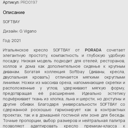
Артикул:
PRD0197
Описание
SOFTBAY
Дизайн: G. Vigano
Год: 2021
Итальянское кресло SOFTBAY от
PORADA
сочетает
элегантную простоту, компактность и глубокую удобную
посадку. Низкая модель подходит для отелей, ресторанов,
холлов и дома как дополнительное сиденье к крупным
диванам. Богатая коллекция Softbay (диваны, кресла,
двуспальная кровать) отличается мягкими округлыми
линиями. Ножки из массива ореха, напоминающие скрепки и
расположенные у углов, удерживают мягкую форму,
предотвращая её расширение. Идеально эстетику
подчёркивает ткань из хлопка, льна и шерсти, но доступны и
другие обивки. Благодаря универсальности SOFTBAY со
сдержанной роскошью гармонирует как в контрактных
проектах, так и в домашней гостиной или зоне для беседы.
Точные пропорции, выбор размеров и нейтральная палитра
позволяют адаптировать кресло премиум-класса к