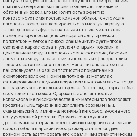
выступает модульное изголовье крупного размера, своими
плавными очертаниями напоминающее речной камень,
обточенный водой. Его монолитность эффектно
контрастирует с мягкостью кожаной обивки. Конструкция
изголовья позволяет варьировать его высоту и ширину, а
также дополнять функциональными столиками на одной
ножке, которые оснащены сенсорной регулируемой
подсветкой — легкое прикосновение активирует мягкое
свечение. Каркас кровати усилен четырьмя поясами, а
центральные модули изголовья крепятся к стене; боковые
элементы в модульной версии выполнены из фанеры, ели и
тополя с сотовым заполнением. Наполнитель состоит из
пенополиуретана разной плотности с покрытием из
акрилового волокна. Ножки выполнены из металла с
сатинированным латунным покрытием и матовым лаком, тогда
как задняя часть изголовья отделана бархатом, а каркас обит
съемной мягкой кожей. Сдержанная элегантность и
использование высококачественных материалов позволяют
кровати STONE гармонично дополнить современный,
скандинавский или минималистичный интерьер, внося в него
ноту умеренной роскоши. Прочная конструкция и
долговечные материалы обеспечивают изделию длительный
срок службы, а широкий выбор размеров и цветов дает
возможность адаптировать его к различным стилистическим