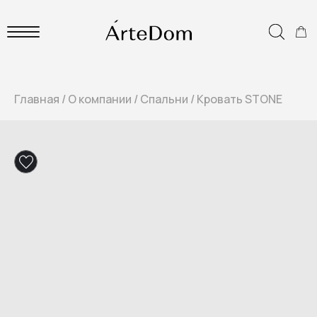
Главная
/
О компании
/
Спальни
/
Кровать STONE