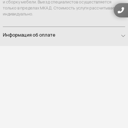
и сборку мебели. Выезд специалистов осуществляется
только в пределах МКАД. Стоимость услуги рассчитывается
индивидуально.
Информация об оплате
Оформление заказа осуществляется после заключения
договора и внесения 70% стоимости выбранных вами
предметов интерьера. Оставшиеся 30% вносятся после того,
как заказ будет готов к отправке в Россию. О том, что
необходимо внести платеж, вам сообщит персональный
менеджер.
Оплата возможна:
Выставление счета на юридическое или физическое
лицо;
Ссылка на оплату физическому лицу.
Мы гарантируем индивидуальный подход и премиальный
уровень сервиса для каждого клиента.