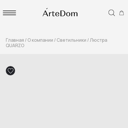
Главная
/
О компании
/
Светильники
/
Люстра
QUARZO