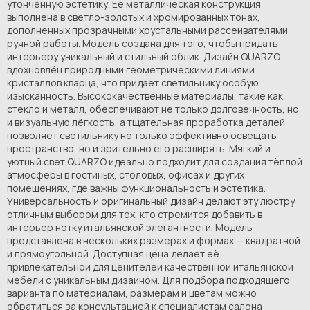
утончённую эстетику. Её металлическая конструкция
выполнена в светло-золотых и хромированных тонах,
дополненных прозрачными хрустальными рассеивателями
ручной работы. Модель создана для того, чтобы придать
интерьеру уникальный и стильный облик. Дизайн QUARZO
вдохновлён природными геометрическими линиями
кристаллов кварца, что придаёт светильнику особую
изысканность. Высококачественные материалы, такие как
стекло и металл, обеспечивают не только долговечность, но
и визуальную лёгкость, а тщательная проработка деталей
позволяет светильнику не только эффективно освещать
пространство, но и зрительно его расширять. Мягкий и
уютный свет QUARZO идеально подходит для создания тёплой
атмосферы в гостиных, столовых, офисах и других
помещениях, где важны функциональность и эстетика.
Универсальность и оригинальный дизайн делают эту люстру
отличным выбором для тех, кто стремится добавить в
интерьер нотку итальянской элегантности. Модель
представлена в нескольких размерах и формах — квадратной
и прямоугольной. Доступная цена делает её
привлекательной для ценителей качественной итальянской
мебели с уникальным дизайном. Для подбора подходящего
варианта по материалам, размерам и цветам можно
обратиться за консультацией к специалистам салона