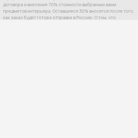
договора и внесения 70% стоимости выбранных вами
предметов интерьера. Оставшиеся 30% вносятся после того,
как заказ будет готов к отправке в Россию. О том, что
необходимо внести платеж, вам сообщит персональный
менеджер.
Оплата возможна:
Выставление счета на юридическое или физическое
лицо;
Ссылка на оплату физическому лицу.
Мы гарантируем индивидуальный подход и премиальный
уровень сервиса для каждого клиента.
Гарантия и возврат
Официальная гарантия
— от 12 до 60 месяцев в
зависимости от бренда и категории товара.
Возврат
— в течение 7 дней по закону РФ, если товар не был в