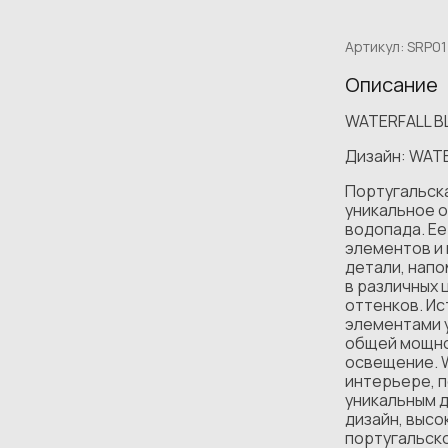
Артикул:
SRP01
Описание
WATERFALL 
Дизайн: WAT
Португальск
уникальное 
водопада. Ее
элементов и
детали, нап
в различных 
оттенков. Ис
элементами 
общей мощно
освещение. 
интерьере, п
уникальным 
дизайн, выс
португальск