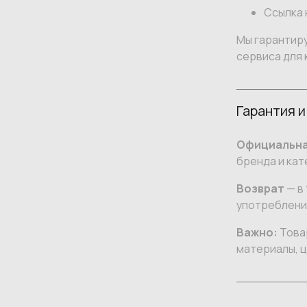
Ссылка 
Мы гарантир
сервиса для 
Гарантия и
Официальна
бренда и кат
Возврат
— в 
употреблении
Важно:
Товар
материалы, ц