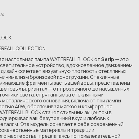
74
BLOCK
ERFALL COLLECTION
ая настольная лампа WATERFALL BLOCK от
Serip
— это
осветительное устройство, вдохновленное движением
 дизайн сочетает визуальную плотность стеклянных
 минимализм бронзовой конструкции. Стеклянные
оминающие фрагменты застывшей воды, представлены
цветовых вариантах — от прозрачного до насыщенных
точники света, спрятанные за стеклянными
у металлического основания, включают три лампы
стью 40W, обеспечивая мягкое и комфортное
WATERFALL BLOCK станет стильным акцентом в
одчеркивая ваш безупречный вкус и любовь к
деталям. Эта модель сочетает в себе современный
ококачественные материалы и традиции
ого мастерства, предлагаясь по привлекательной