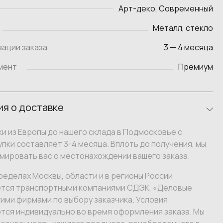
Арт-деко, Современный
Металл, стекло
зации заказа
3 — 4 месяца
мент
Премиум
я о доставке
и из Европы до нашего склада в Подмосковье с
пки составляет 3-4 месяца. Вплоть до получения, мы
мировать вас о местонахождении вашего заказа.
ределах Москвы, области и в регионы России
тся транспортными компаниями СДЭК, «Деловые
гими фирмами по выбору заказчика. Условия
тся индивидуально во время оформления заказа. Мы