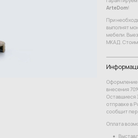
гарантируем
ArteDom
!
При необход
выполнят мон
мебели. Вые
МКАД. Стоим
Информаци
Оформление 
внесения 70
Оставшиеся 3
отправке в Р
сообщит пер
Оплата возм
Выставл