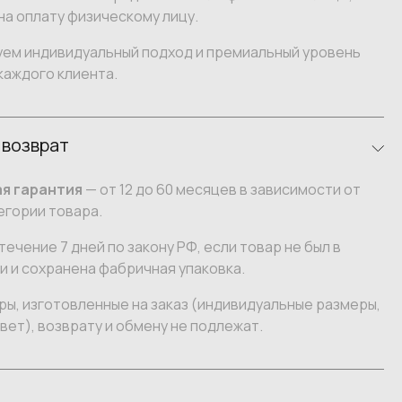
на оплату физическому лицу.
уем индивидуальный подход и премиальный уровень
каждого клиента.
 возврат
я гарантия
— от 12 до 60 месяцев в зависимости от
егории товара.
течение 7 дней по закону РФ, если товар не был в
 и сохранена фабричная упаковка.
ы, изготовленные на заказ (индивидуальные размеры,
вет), возврату и обмену не подлежат.