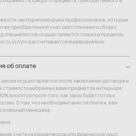
 сохранность каждого предмета, приобретенного в
имости, мы порекомендуем профессионалов, которые
таж приобретенной у нас светотехники и сборку
зд специалистов осуществляется только в пределах
ость услуги рассчитывается индивидуально.
я об оплате
заказа осуществляется после заключения договора и
% стоимости выбранных вами предметов интерьера.
0% вносятся после того, как заказ будет готов к
оссию. О том, что необходимо внести платеж, вам
сональный менеджер.
ожна:
ение счета на юридическое или физическое лицо;