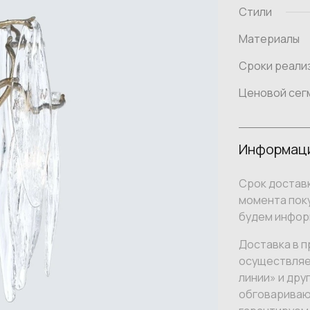
Стили
Материалы
Сроки реали
Ценовой сег
Информаци
Срок доставк
момента поку
будем инфор
Доставка в п
осуществляе
линии» и дру
обговариваю