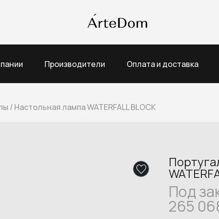
мпании
Производители
Оплата и доставка
пы
/
Настольная лампа WATERFALL BLOCK
Португа
WATERFA
Под за
265 06