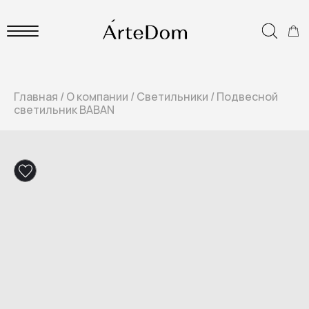
Главная
/
О компании
/
Светильники
/
Подвесной
светильник BABAN