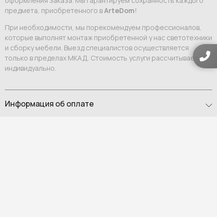
оформления заказа. Мы гарантируем сохранность каждого
предмета, приобретенного в
ArteDom
!
При необходимости, мы порекомендуем профессионалов,
которые выполнят монтаж приобретенной у нас светотехники
и сборку мебели. Выезд специалистов осуществляется
только в пределах МКАД. Стоимость услуги рассчитывается
индивидуально.
Информация об оплате
Оформление заказа осуществляется после заключения
договора и внесения 70% стоимости выбранных вами
предметов интерьера. Оставшиеся 30% вносятся после того,
как заказ будет готов к отправке в Россию. О том, что
необходимо внести платеж, вам сообщит персональный
менеджер.
Оплата возможна:
Выставление счета на юридическое или физическое