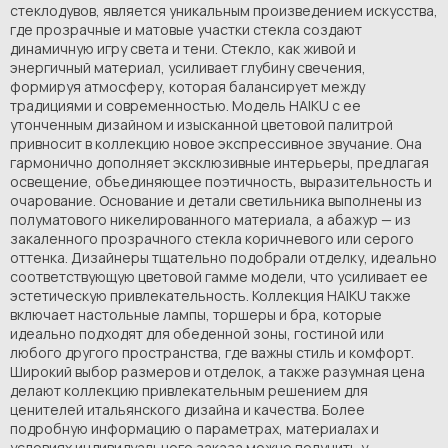
стеклодувов, является уникальным произведением искусства,
где прозрачные и матовые участки стекла создают
динамичную игру света и тени. Стекло, как живой и
энергичный материал, усиливает глубину свечения,
формируя атмосферу, которая балансирует между
традициями и современностью. Модель HAIKU с ее
утонченным дизайном и изысканной цветовой палитрой
привносит в коллекцию новое экспрессивное звучание. Она
гармонично дополняет эксклюзивные интерьеры, предлагая
освещение, объединяющее поэтичность, выразительность и
очарование. Основание и детали светильника выполнены из
полуматового никелированного материала, а абажур — из
закаленного прозрачного стекла коричневого или серого
оттенка. Дизайнеры тщательно подобрали отделку, идеально
соответствующую цветовой гамме модели, что усиливает ее
эстетическую привлекательность. Коллекция HAIKU также
включает настольные лампы, торшеры и бра, которые
идеально подходят для обеденной зоны, гостиной или
любого другого пространства, где важны стиль и комфорт.
Широкий выбор размеров и отделок, а также разумная цена
делают коллекцию привлекательным решением для
ценителей итальянского дизайна и качества. Более
подробную информацию о параметрах, материалах и
условиях индивидуального заказа можно получить у