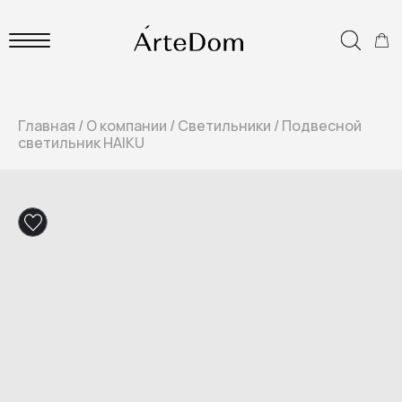
Главная
/
О компании
/
Светильники
/
Подвесной
светильник HAIKU