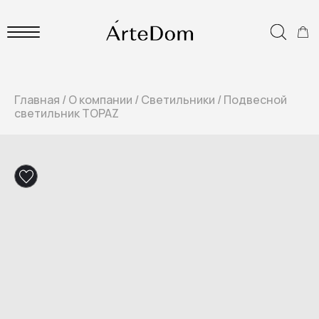
Главная
/
О компании
/
Светильники
/
Подвесной
светильник TOPAZ