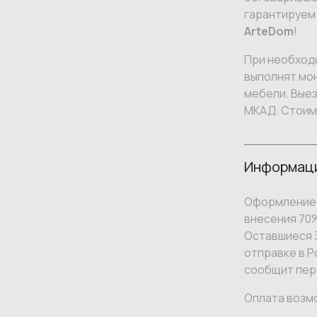
гарантируем
ArteDom
!
При необход
выполнят мон
мебели. Вые
МКАД. Стоим
Информаци
Оформление 
внесения 70
Оставшиеся 3
отправке в Р
сообщит пер
Оплата возм