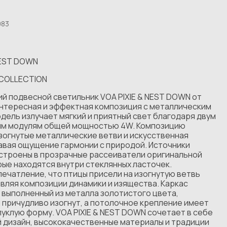
083
NEST DOWN
 COLLECTION
й подвесной светильник VOA PIXIE & NEST DOWN от
интересная и эффектная композиция с металлическим
дель излучает мягкий и приятный свет благодаря двум
м модулям общей мощностью 4W. Композицию
зогнутые металлические ветви и искусственная
авая ощущение гармонии с природой. Источники
строены в прозрачные рассеиватели оригинальной
ые находятся внутри стеклянных ласточек.
ечатление, что птицы присели на изогнутую ветвь
вляя композиции динамики и изящества. Каркас
 выполненный из металла золотистого цвета,
 причудливо изогнут, а потолочное крепление имеет
пуклую форму. VOA PIXIE & NEST DOWN сочетает в себе
 дизайн, высококачественные материалы и традиции