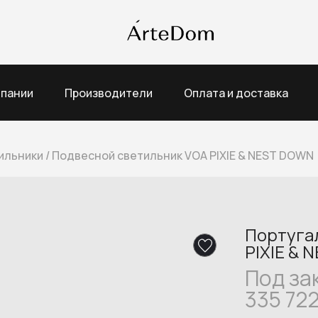
мпании
Производители
Оплата и доставка
ильники
/
Подвесной светильник VOA PIXIE & NEST DOWN
Португа
PIXIE & 
Под за
335 72