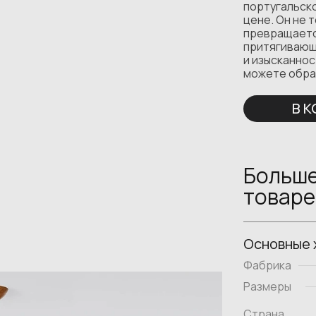
португальск
цене. Он не 
превращаетс
притягивающ
и изысканно
можете обра
В 
Больше
товаре
Основные 
Фабрика
Размеры
Страна