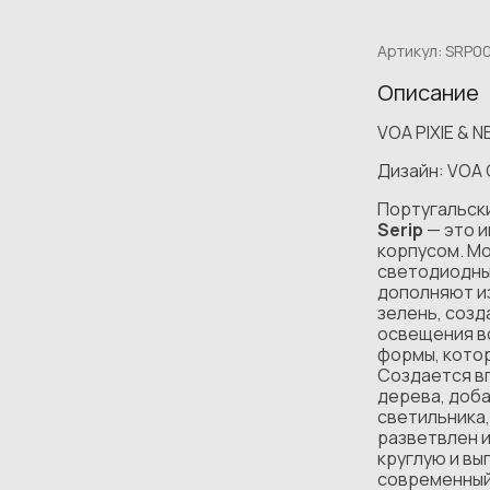
Артикул:
SRP0
Описание
VOA PIXIE & 
Дизайн: VOA
Португальски
Serip
— это 
корпусом. Мо
светодиодны
дополняют и
зелень, созд
освещения в
формы, котор
Создается вп
дерева, доба
светильника,
разветвлен и
круглую и вы
современный