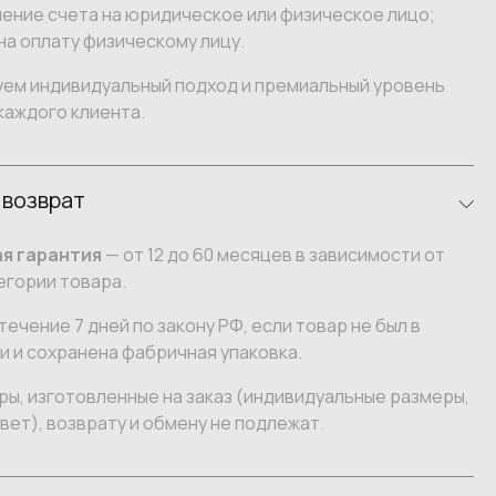
ение счета на юридическое или физическое лицо;
на оплату физическому лицу.
уем индивидуальный подход и премиальный уровень
каждого клиента.
 возврат
я гарантия
— от 12 до 60 месяцев в зависимости от
егории товара.
течение 7 дней по закону РФ, если товар не был в
 и сохранена фабричная упаковка.
ы, изготовленные на заказ (индивидуальные размеры,
вет), возврату и обмену не подлежат.