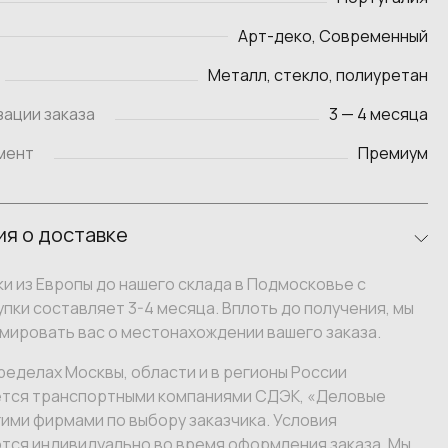
Арт-деко, Современный
Металл, стекло, полиуретан
зации заказа
3 — 4 месяца
мент
Премиум
я о доставке
и из Европы до нашего склада в Подмосковье с
пки составляет 3-4 месяца. Вплоть до получения, мы
мировать вас о местонахождении вашего заказа.
ределах Москвы, области и в регионы России
тся транспортными компаниями СДЭК, «Деловые
гими фирмами по выбору заказчика. Условия
тся индивидуально во время оформления заказа. Мы