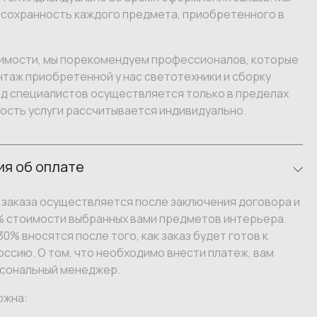
 сохранность каждого предмета, приобретенного в
имости, мы порекомендуем профессионалов, которые
таж приобретенной у нас светотехники и сборку
зд специалистов осуществляется только в пределах
ость услуги рассчитывается индивидуально.
я об оплате
заказа осуществляется после заключения договора и
% стоимости выбранных вами предметов интерьера.
0% вносятся после того, как заказ будет готов к
оссию. О том, что необходимо внести платеж, вам
сональный менеджер.
ожна: