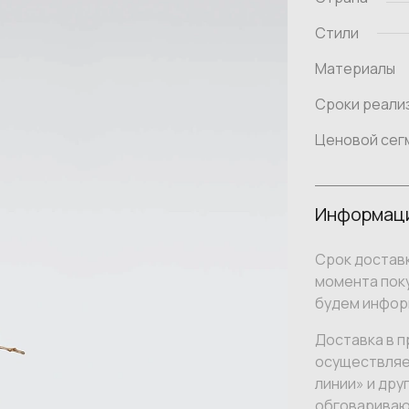
Стили
Материалы
Сроки реали
Ценовой сег
Информаци
Срок доставк
момента поку
будем инфор
Доставка в п
осуществляе
линии» и дру
обговариваю