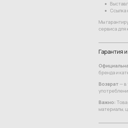
Выставл
Ссылка 
Мы гарантир
сервиса для 
Гарантия и
Официальна
бренда и кат
Возврат
— в 
употреблении
Важно:
Товар
материалы, ц