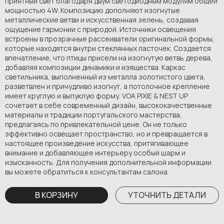
приятный свет благодаря двум светодиодным модулям общей
мощностью 4W. Композицию дополняют изогнутые
металлические ветви и искусственная зелень, создавая
ощущение гармонии с природой. Источники освещения
встроены в прозрачные рассеиватели оригинальной формы,
которые находятся внутри стеклянных ласточек. Создается
впечатление, что птицы присели на изогнутую ветвь дерева,
добавляя композиции динамики и изящества. Каркас
светильника, выполненный из металла золотистого цвета,
разветвлен и причудливо изогнут, а потолочное крепление
имеет круглую и выпуклую форму. VOA PIXIE & NEST UP
сочетает в себе современный дизайн, высококачественные
материалы и традиции португальского мастерства,
предлагаясь по привлекательной цене. Он не только
эффективно освещает пространство, но и превращается в
настоящее произведение искусства, притягивающее
внимание и добавляющее интерьеру особый шарм и
изысканность. Для получения дополнительной информации
вы можете обратиться к консультантам салона.
В КОРЗИНУ
УТОЧНИТЬ ДЕТАЛИ