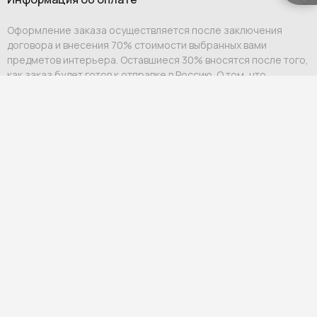
Оформление заказа осуществляется после заключения
договора и внесения 70% стоимости выбранных вами
предметов интерьера. Оставшиеся 30% вносятся после того,
как заказ будет готов к отправке в Россию. О том, что
необходимо внести платеж, вам сообщит персональный
менеджер.
Оплата возможна:
Выставление счета на юридическое или физическое
лицо;
Ссылка на оплату физическому лицу.
Мы гарантируем индивидуальный подход и премиальный
уровень сервиса для каждого клиента.
Гарантия и возврат
Официальная гарантия
— от 12 до 60 месяцев в