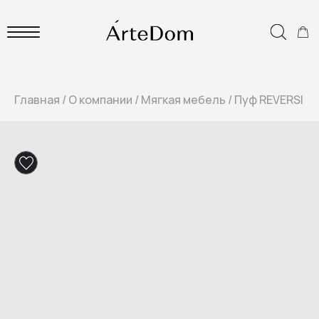
Главная
/
О компании
/
Мягкая мебель
/
Пуф REVERSI