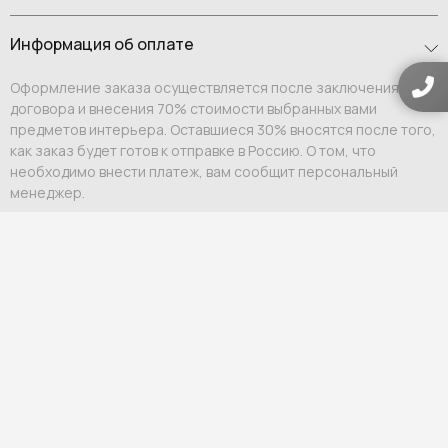
Информация об оплате
Оформление заказа осуществляется после заключения
договора и внесения 70% стоимости выбранных вами
предметов интерьера. Оставшиеся 30% вносятся после того,
как заказ будет готов к отправке в Россию. О том, что
необходимо внести платеж, вам сообщит персональный
менеджер.
Оплата возможна:
Выставление счета на юридическое или физическое
лицо;
Ссылка на оплату физическому лицу.
Мы гарантируем индивидуальный подход и премиальный
уровень сервиса для каждого клиента.
Гарантия и возврат