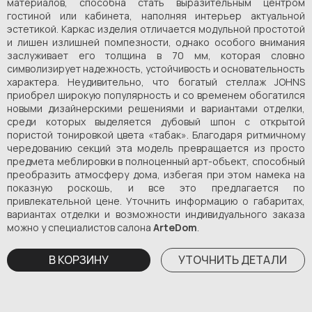
материалов, способна стать выразительным центром
гостиной или кабинета, наполняя интерьер актуальной
эстетикой. Каркас изделия отличается модульной простотой
и лишен излишней помпезности, однако особого внимания
заслуживает его толщина в 70 мм, которая словно
символизирует надежность, устойчивость и основательность
характера. Неудивительно, что богатый стеллаж JOHNS
приобрел широкую популярность и со временем обогатился
новыми дизайнерскими решениями и вариантами отделки,
среди которых выделяется дубовый шпон с открытой
пористой тонировкой цвета «табак». Благодаря ритмичному
чередованию секций эта модель превращается из просто
предмета меблировки в полноценный арт-объект, способный
преобразить атмосферу дома, избегая при этом намека на
показную роскошь, и все это предлагается по
привлекательной цене. Уточнить информацию о габаритах,
вариантах отделки и возможности индивидуального заказа
можно у специалистов салона
ArteDom
.
В КОРЗИНУ
УТОЧНИТЬ ДЕТАЛИ