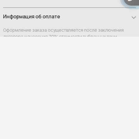
Информация об оплате
Оформление заказа осуществляется после заключения
договора и внесения 70% стоимости выбранных вами
предметов интерьера. Оставшиеся 30% вносятся после того,
как заказ будет готов к отправке в Россию. О том, что
необходимо внести платеж, вам сообщит персональный
менеджер.
Оплата возможна:
Выставление счета на юридическое или физическое
лицо;
Ссылка на оплату физическому лицу.
Мы гарантируем индивидуальный подход и премиальный
уровень сервиса для каждого клиента.
Гарантия и возврат