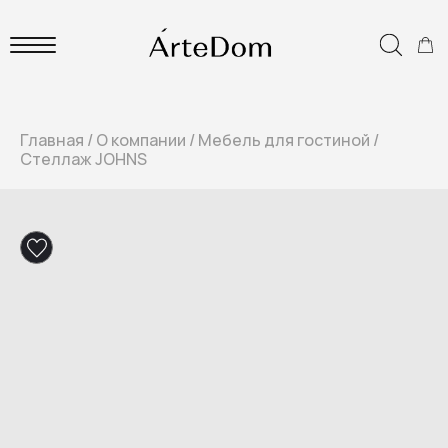
Главная
/
О компании
/
Мебель для гостиной
/
Стеллаж JOHNS