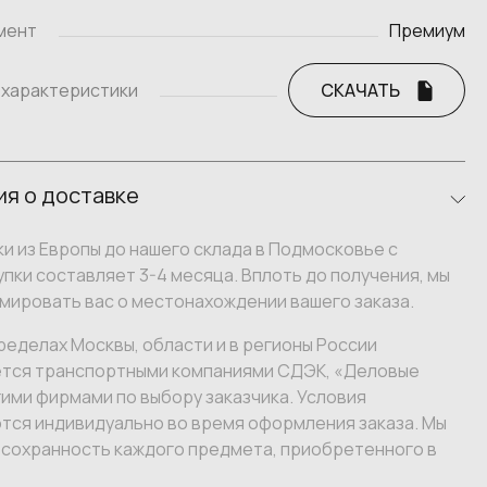
мент
Премиум
 характеристики
СКАЧАТЬ
я о доставке
и из Европы до нашего склада в Подмосковье с
пки составляет 3-4 месяца. Вплоть до получения, мы
мировать вас о местонахождении вашего заказа.
ределах Москвы, области и в регионы России
тся транспортными компаниями СДЭК, «Деловые
гими фирмами по выбору заказчика. Условия
тся индивидуально во время оформления заказа. Мы
 сохранность каждого предмета, приобретенного в