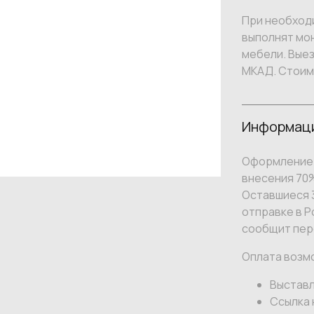
При необход
выполнят мон
мебели. Вые
МКАД. Стоим
Информаци
Оформление 
внесения 70
Оставшиеся 3
отправке в Р
сообщит пер
Оплата возм
Выставл
Ссылка 