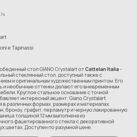
74
art
ni e Tapinassi
обеденный стол GIANO Crystalart от
Cattelan Italia
-
льный стеклянный стол, доступный также с
нием и оригинальным художественным принтом. Его
ль и необычные оттенки делают его вневременным
ебели. Круглое стальное основание с точной
авляет интересный акцент. Giano Crystalart
 в различных формах, размерах и материалах,
н, бронзу, графит, перламутр и черную лакированную
шница толщиной 12 мм выполнена из
чного фацетированного стекла с декоративной
ух цветах. Доступен по разумной цене.