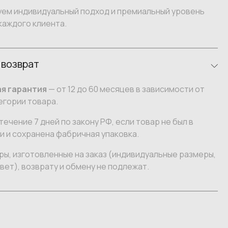
уем индивидуальный подход и премиальный уровень
каждого клиента.
 возврат
я гарантия
— от 12 до 60 месяцев в зависимости от
егории товара.
течение 7 дней по закону РФ, если товар не был в
 и сохранена фабричная упаковка.
ы, изготовленные на заказ (индивидуальные размеры,
вет), возврату и обмену не подлежат.