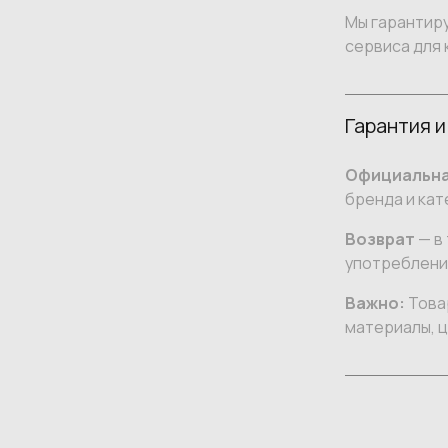
Мы гарантир
сервиса для 
Гарантия и
Официальна
бренда и кат
Возврат
— в 
употреблении
Важно:
Товар
материалы, ц