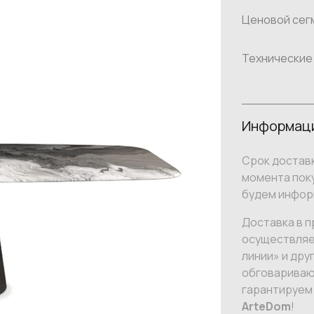
Ценовой сег
Технические
Информаци
Срок доставк
момента поку
будем инфор
Доставка в п
осуществляе
линии» и дру
обговариваю
гарантируем
ArteDom
!