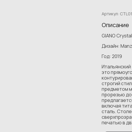
Артикул:
CTL01
Описание
GIANO Crystal
Дизайн: Manzo
Год: 2019
Итальянский 
это прямоуго
контурирова
строгий сти
предметом м
прорезью доб
предлагается
включая тита
сталь. Столе
сверхпрозра
печатью в дв