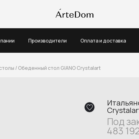
мпании
Производители
Оплата и доставка
столы
/
Обеденный стол GIANO Crystalart
Итальян
Crystalar
Под за
483 19