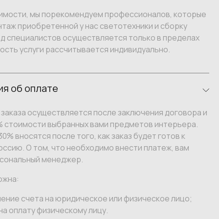
имости, мы порекомендуем профессионалов, которые
таж приобретенной у нас светотехники и сборку
зд специалистов осуществляется только в пределах
ость услуги рассчитывается индивидуально.
я об оплате
заказа осуществляется после заключения договора и
% стоимости выбранных вами предметов интерьера.
0% вносятся после того, как заказ будет готов к
оссию. О том, что необходимо внести платеж, вам
сональный менеджер.
ожна:
ение счета на юридическое или физическое лицо;
на оплату физическому лицу.