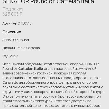
SENATOR Round от Cattelan Italia
Под заказ
625 803
₽
Артикул:
CTL0513
Описание
SENATOR Round
Дизайн: Paolo Cattelan
Год: 2023
Итальянский обеденный стол с тройной опорой SENATOR
Round от
Cattelan Italia
станет настоящей жемчужиной
вашей современной гостиной. Роскошная круглая
столешница изготовлена из ценных пород дерева — ореха
Canaletto или обожженного дуба. Центральное опорное
основание состоит из трёх изогнутых стальных элементов с
округлыми углами, повернутых скруглённой стороной внутрь.
Оно выполнено из титановой или бронзовой лакированной
стали с элегантной текстурой. Этот стол доступен по
привлекательной цене, что делает его отличным выбором