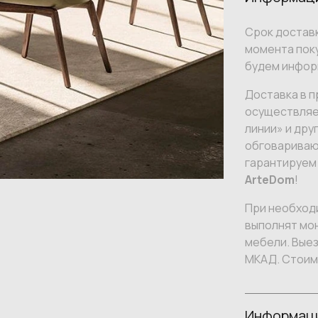
Срок доставк
момента поку
будем инфор
Доставка в п
осуществляе
линии» и дру
обговариваю
гарантируем
ArteDom
!
При необход
выполнят мон
мебели. Вые
МКАД. Стоим
Информаци