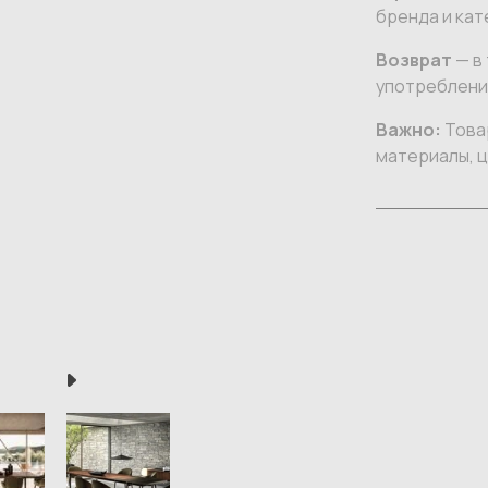
бренда и кат
Возврат
— в 
употреблении
Важно:
Товар
материалы, ц