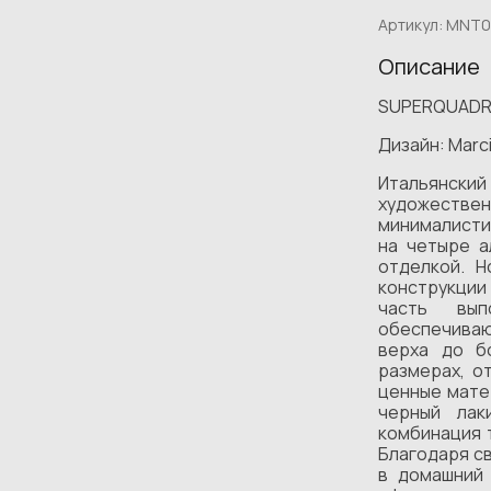
Артикул:
MNT0
Описание
SUPERQUAD
Дизайн: Marci
Итальянский
художествен
минималисти
на четыре а
отделкой. Н
конструкции
часть вып
обеспечиваю
верха до б
размерах, о
ценные мате
черный лак
комбинация 
Благодаря с
в домашний 