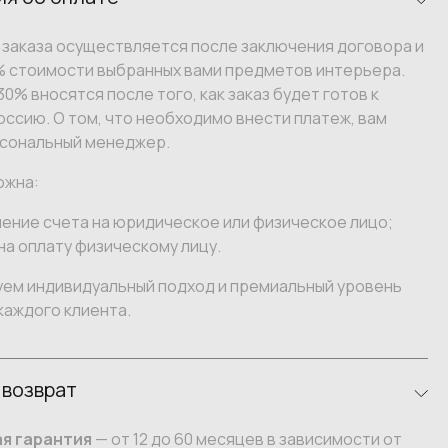
заказа осуществляется после заключения договора и
% стоимости выбранных вами предметов интерьера.
0% вносятся после того, как заказ будет готов к
оссию. О том, что необходимо внести платеж, вам
сональный менеджер.
ожна:
ение счета на юридическое или физическое лицо;
на оплату физическому лицу.
уем индивидуальный подход и премиальный уровень
каждого клиента.
 возврат
я гарантия
— от 12 до 60 месяцев в зависимости от