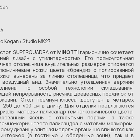
594
RA
o Kogan / Studio MK27
 стол SUPERQUADRA от
MINOTTI
гармонично сочетает
ный дизайн с утилитарностью. Его прямоугольная
чная столешница внушительных размеров опирается
люминиевые ножки цвета «бренди» с полированной
ожки вынесены за линию столешницы, что придает
 воздушный вид. Значительно утолщенная верхняя
олнена по особой технологии складывания,
щей непрерывность рисунка древесных прожилок от
оковин. Стол премиум-класса доступен в четырех
т 250 до 400 см в длину. Для отделки предлагаются
риалы: матовый палисандр темно-коричневого цвета,
ированный ясень с открытыми порами, а также
темно-коричневого палисандра с матовым мрамором.
воему дизайну элитная модель органично впишется как
интерьер (в гостиные и обеденные зоны), так и в