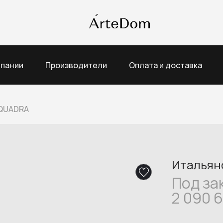
мпании
Производители
Оплата и доставка
QUADRA
Итальян
Под за
2 090 