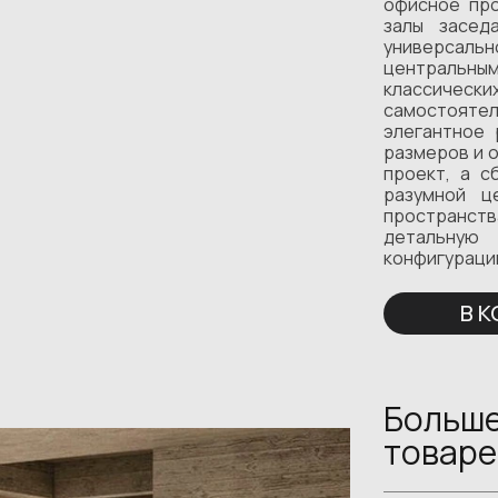
офисное про
залы засед
универсаль
центральным
классичес
самостоятел
элегантное 
размеров и 
проект, а с
разумной ц
пространств
детальную
конфигураци
В 
Больше
товаре