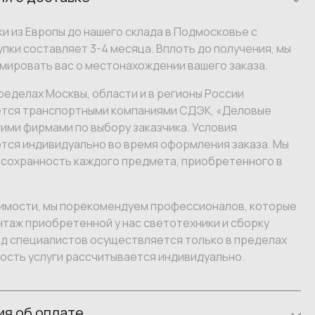
и из Европы до нашего склада в Подмосковье с
пки составляет 3-4 месяца. Вплоть до получения, мы
мировать вас о местонахождении вашего заказа.
ределах Москвы, области и в регионы России
тся транспортными компаниями СДЭК, «Деловые
гими фирмами по выбору заказчика. Условия
тся индивидуально во время оформления заказа. Мы
 сохранность каждого предмета, приобретенного в
имости, мы порекомендуем профессионалов, которые
таж приобретенной у нас светотехники и сборку
зд специалистов осуществляется только в пределах
ость услуги рассчитывается индивидуально.
я об оплате