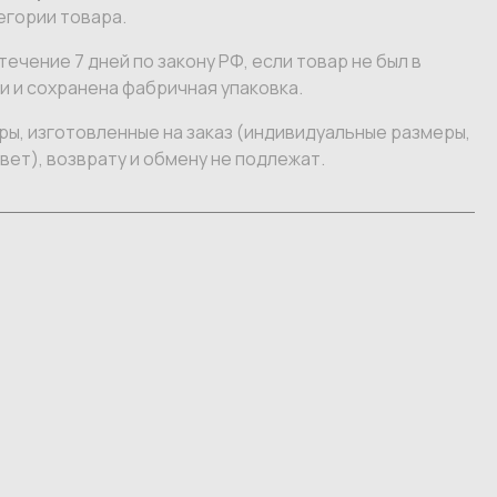
егории товара.
течение 7 дней по закону РФ, если товар не был в
 и сохранена фабричная упаковка.
ы, изготовленные на заказ (индивидуальные размеры,
вет), возврату и обмену не подлежат.