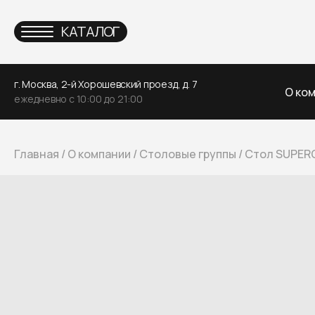
КАТАЛОГ
г. Москва, 2-й Хорошевский проезд, д. 7
О ко
ежедневно с 10:00 до 21:00
Главная
/
О компании
/
Столовые группы
/
Стол SUPER