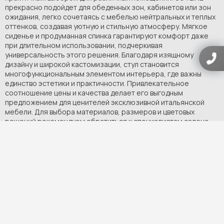
прекрасно подойдет для обеденных зон, кабинетов или зон
ожидания, легко сочетаясь с мебелью нейтральных и теплых
оттенков, создавая уютную и стильную атмосферу. Мягкое
сиденье и продуманная спинка гарантируют комфорт даже
при длительном использовании, подчеркивая
универсальность этого решения. Благодаря изящному
дизайну и широкой кастомизации, стул становится
многофункциональным элементом интерьера, где важны
единство эстетики и практичности. Привлекательное
соотношение цены и качества делает его выгодным
предложением для ценителей эксклюзивной итальянской
мебели. Для выбора материалов, размеров и цветовых
решений рекомендуем обратиться к специалистам салона
ArteDom
.
В КОРЗИНУ
УТОЧНИТЬ ДЕТАЛИ
Больше информации о данном товаре