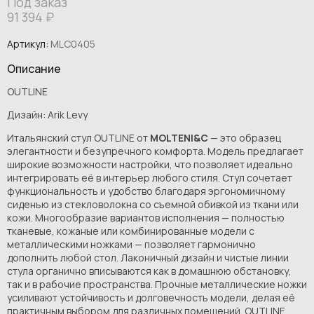
Под заказ
91 394
₽
Артикул:
MLC0405
Описание
OUTLINE
Дизайн: Arik Levy
Итальянский стул OUTLINE от
MOLTENI&C
— это образец
элегантности и безупречного комфорта. Модель предлагает
широкие возможности настройки, что позволяет идеально
интегрировать её в интерьер любого стиля. Стул сочетает
функциональность и удобство благодаря эргономичному
сиденью из стекловолокна со съемной обивкой из ткани или
кожи. Многообразие вариантов исполнения — полностью
тканевые, кожаные или комбинированные модели с
металлическими ножками — позволяет гармонично
дополнить любой стол. Лаконичный дизайн и чистые линии
стула органично вписываются как в домашнюю обстановку,
так и в рабочие пространства. Прочные металлические ножки
усиливают устойчивость и долговечность модели, делая её
практичным выбором для различных помещений. OUTLINE