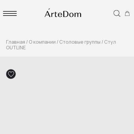
Главная
/
О компании
/
Столовые группы
/
Стул
OUTLINE