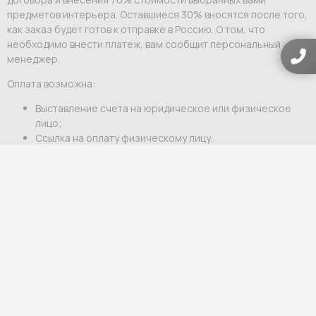
предметов интерьера. Оставшиеся 30% вносятся после того,
как заказ будет готов к отправке в Россию. О том, что
необходимо внести платеж, вам сообщит персональный
менеджер.
Оплата возможна:
Выставление счета на юридическое или физическое
лицо;
Ссылка на оплату физическому лицу.
Мы гарантируем индивидуальный подход и премиальный
уровень сервиса для каждого клиента.
Гарантия и возврат
Официальная гарантия
— от 12 до 60 месяцев в
зависимости от бренда и категории товара.
Возврат
— в течение 7 дней по закону РФ, если товар не был в
употреблении и сохранена фабричная упаковка.