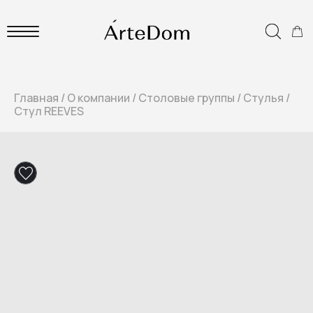
Главная
/
О компании
/
Столовые группы
/
Стулья
/
Стул REEVES