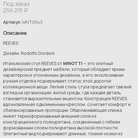
Под заказ
256 215
₽
Артикул:
MNT0543
Описание
REEVES
Дизайн: Rodolfo Dordoni
Итальянский стул REEVES от
MINOTTI
— это элитный
дизайнерский предмет мебели, который обладает ярким
характером и утонченным дизайном, а его эксклюзивная
ручная отделка подчеркивает статус этой дорогой
коллекционной вещи. Легкий стиль стула предлагает свежий
взгляд на организацию жилой среды, где каждая деталь
становится выразительным акцентом. Конструкция REEVES,
вдохновленная одноименным креслом, сочетает комфорт и
сбалансированные пропорции. Обволакивающая спинка
имеет термоформованный внешний слой из
конструкционного полиуретана, соединенный с гибким
формованным слоем полиуретана высокой плотности.
Элегантный вид подчеркивают длинные, тонкие ножки из