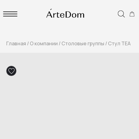
Главная
/
О компании
/
Столовые группы
/
Стул TEA