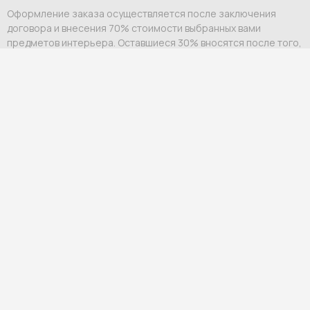
Оформление заказа осуществляется после заключения
договора и внесения 70% стоимости выбранных вами
предметов интерьера. Оставшиеся 30% вносятся после того,
как заказ будет готов к отправке в Россию. О том, что
необходимо внести платеж, вам сообщит персональный
менеджер.
Оплата возможна:
Выставление счета на юридическое или физическое
лицо;
Ссылка на оплату физическому лицу.
Мы гарантируем индивидуальный подход и премиальный
уровень сервиса для каждого клиента.
Гарантия и возврат
Официальная гарантия
— от 12 до 60 месяцев в
зависимости от бренда и категории товара.