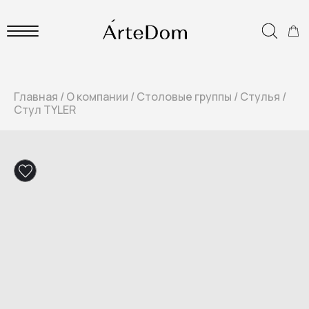
Главная
/
О компании
/
Столовые группы
/
Стулья
/
Стул TYLER