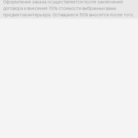
Оформление заказа осуществляется после заключения
договора и внесения 70% стоимости выбранных вами
предметов интерьера. Оставшиеся 30% вносятся после того,
как заказ будет готов к отправке в Россию. О том, что
необходимо внести платеж, вам сообщит персональный
менеджер.
Оплата возможна:
Выставление счета на юридическое или физическое
лицо;
Ссылка на оплату физическому лицу.
Мы гарантируем индивидуальный подход и премиальный
уровень сервиса для каждого клиента.
Гарантия и возврат
Официальная гарантия
— от 12 до 60 месяцев в
зависимости от бренда и категории товара.