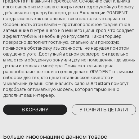
градиента и плавными переходами. Основание светильника
изготовлено из металла с покрытием под оружейную бронзу,
добавляя интерьеру благородства. В коллекции GRADIENT
представлены как напольные, так и настольные варианты.
Особенность этой лампы — противоположное градиентное
затемнение внутреннего и внешнего цилиндров, что создает
эффект глубины и необычную игру света. Такой торшер
прекрасно дополнит гостиную, спальню или прихожую,
привнося в обстановку изысканность, не нарушая при этом
ощущение уюта. Доступный в одном размере, он идеально
впишется в обеденную зону или другие помещения, где важны
детали и теплая атмосфера. Привлекательная цена,
разнообразие цветов и отделок делают GRADIENT отличным
выбором для тех, кто ценит итальянское качество и
уникальный дизайн. Специалисты салона
ArteDom
помогут
подобрать оптимальную модель, которая гармонично
дополнит ваш интерьер.
В КОРЗИНУ
УТОЧНИТЬ ДЕТАЛИ
Больше информации о данном товаре