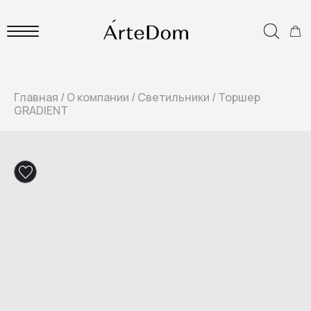
Главная
/
О компании
/
Светильники
/
Торшер
GRADIENT