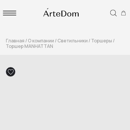
Главная
/
О компании
/
Светильники
/
Торшеры
/
Торшер MANHATTAN