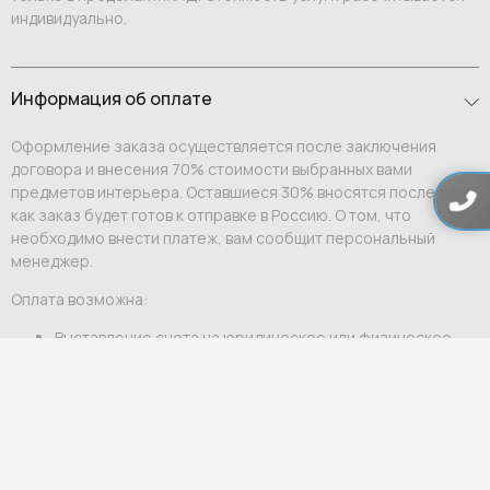
индивидуально.
Информация об оплате
Оформление заказа осуществляется после заключения
договора и внесения 70% стоимости выбранных вами
предметов интерьера. Оставшиеся 30% вносятся после того,
как заказ будет готов к отправке в Россию. О том, что
необходимо внести платеж, вам сообщит персональный
менеджер.
Оплата возможна:
Выставление счета на юридическое или физическое
лицо;
Ссылка на оплату физическому лицу.
Мы гарантируем индивидуальный подход и премиальный
уровень сервиса для каждого клиента.