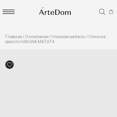
Главная
/
О компании
/
Уличная мебель
/
Уличное
кресло HAKUNA MATATA