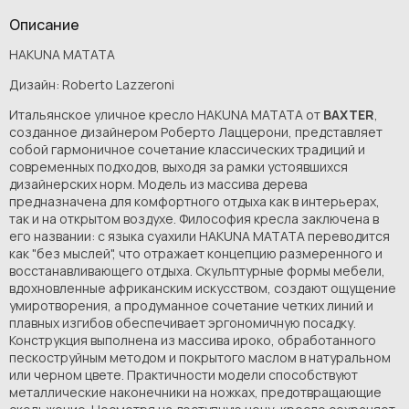
Описание
HAKUNA MATATA
Дизайн: Roberto Lazzeroni
Итальянское уличное кресло HAKUNA MATATA от
BAXTER
,
созданное дизайнером Роберто Лаццерони, представляет
собой гармоничное сочетание классических традиций и
современных подходов, выходя за рамки устоявшихся
дизайнерских норм. Модель из массива дерева
предназначена для комфортного отдыха как в интерьерах,
так и на открытом воздухе. Философия кресла заключена в
его названии: с языка суахили HAKUNA MATATA переводится
как "без мыслей", что отражает концепцию размеренного и
восстанавливающего отдыха. Скульптурные формы мебели,
вдохновленные африканским искусством, создают ощущение
умиротворения, а продуманное сочетание четких линий и
плавных изгибов обеспечивает эргономичную посадку.
Конструкция выполнена из массива ироко, обработанного
пескоструйным методом и покрытого маслом в натуральном
или черном цвете. Практичности модели способствуют
металлические наконечники на ножках, предотвращающие