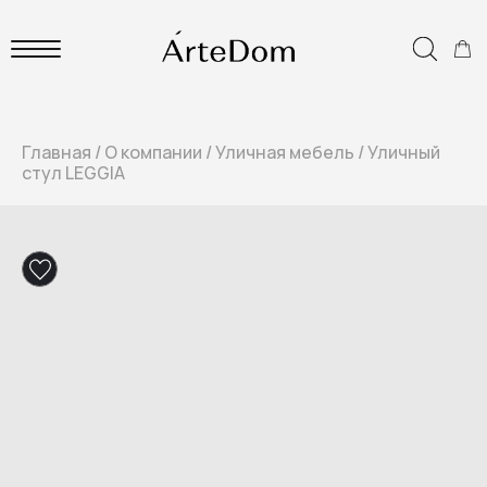
Главная
/
О компании
/
Уличная мебель
/
Уличный
стул LEGGIA