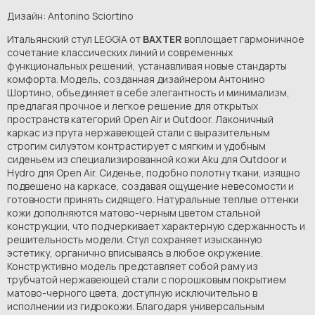
Дизайн: Antonino Sciortino
Итальянский стул LEGGIA от
BAXTER
воплощает гармоничное
сочетание классических линий и современных
функциональных решений, устанавливая новые стандарты
комфорта. Модель, созданная дизайнером Антонино
Шортино, объединяет в себе элегантность и минимализм,
предлагая прочное и легкое решение для открытых
пространств категорий Open Air и Outdoor. Лаконичный
каркас из прута нержавеющей стали с выразительным
строгим силуэтом контрастирует с мягким и удобным
сиденьем из специализированной кожи Aku для Outdoor и
Hydro для Open Air. Сиденье, подобно полотну ткани, изящно
подвешено на каркасе, создавая ощущение невесомости и
готовности принять сидящего. Натуральные теплые оттенки
кожи дополняются матово-черным цветом стальной
конструкции, что подчеркивает характерную сдержанность и
решительность модели. Стул сохраняет изысканную
эстетику, органично вписываясь в любое окружение.
Конструктивно модель представляет собой раму из
трубчатой нержавеющей стали с порошковым покрытием
матово-черного цвета, доступную исключительно в
исполнении из гидрокожи. Благодаря универсальным