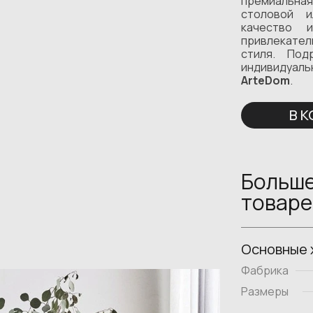
премиальная
столовой и
качество 
привлекател
стиля. Под
индивидуаль
ArteDom
.
В 
Больше
товаре
Основные 
Фабрика
Размеры