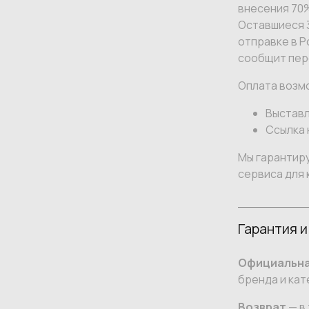
внесения 70
Оставшиеся 3
отправке в Р
сообщит пер
Оплата возм
Выставл
Ссылка 
Мы гарантир
сервиса для 
Гарантия и
Официальна
бренда и кат
Возврат
— в 