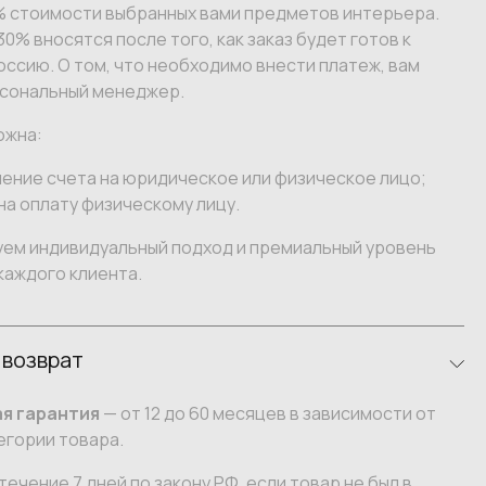
% стоимости выбранных вами предметов интерьера.
0% вносятся после того, как заказ будет готов к
оссию. О том, что необходимо внести платеж, вам
сональный менеджер.
ожна:
ение счета на юридическое или физическое лицо;
на оплату физическому лицу.
уем индивидуальный подход и премиальный уровень
каждого клиента.
 возврат
я гарантия
— от 12 до 60 месяцев в зависимости от
егории товара.
течение 7 дней по закону РФ, если товар не был в