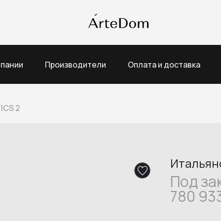
мпании
Производители
Оплата и доставка
ICS 2
Итальянс
Под за
780 93