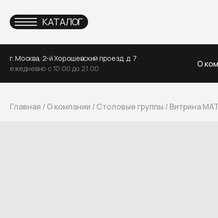
КАТАЛОГ
г. Москва, 2-й Хорошевский проезд, д. 7
О ко
ежедневно с 10:00 до 21:00
Главная
/
О компании
/
Столовые группы
/
Витрина MAT