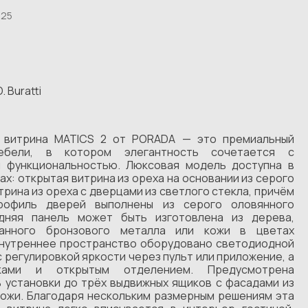
125
. Buratti
я витрина MATICS 2 от PORADA — это премиальный
ебели, в котором элегантность сочетается с
 функциональностью. Люксовая модель доступна в
ах: открытая витрина из ореха на основании из серого
трина из ореха с дверцами из светлого стекла, причём
рофиль дверей выполнены из серого оловянного
адняя панель может быть изготовлена из дерева,
ванного бронзового металла или кожи в цветах
Внутреннее пространство оборудовано светодиодной
 регулировкой яркости через пульт или приложение, а
ками и открытым отделением. Предусмотрена
 установки до трёх выдвижных ящиков с фасадами из
кожи. Благодаря нескольким размерным решениям эта