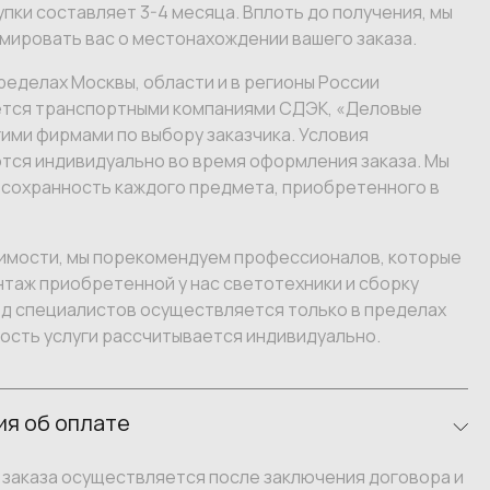
пки составляет 3-4 месяца. Вплоть до получения, мы
мировать вас о местонахождении вашего заказа.
ределах Москвы, области и в регионы России
тся транспортными компаниями СДЭК, «Деловые
гими фирмами по выбору заказчика. Условия
тся индивидуально во время оформления заказа. Мы
 сохранность каждого предмета, приобретенного в
имости, мы порекомендуем профессионалов, которые
таж приобретенной у нас светотехники и сборку
зд специалистов осуществляется только в пределах
ость услуги рассчитывается индивидуально.
я об оплате
заказа осуществляется после заключения договора и