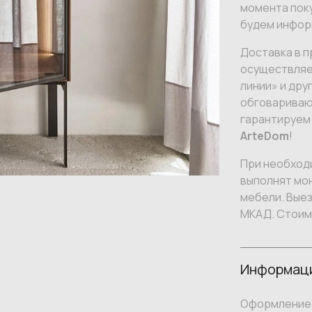
момента поку
будем инфор
Доставка в п
осуществляе
линии» и дру
обговариваю
гарантируем
ArteDom
!
При необход
выполнят мон
мебели. Вые
МКАД. Стоим
Информаци
Оформление 