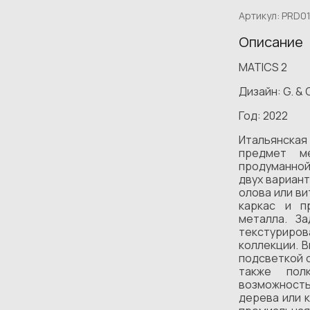
Артикул:
PRD0
Описание
MATICS 2
Дизайн: G. & O
Год: 2022
Итальянска
предмет м
продуманной
двух вариант
олова или ви
каркас и п
металла. З
текстуриро
коллекции. 
подсветкой с
также пол
возможность
дерева или 