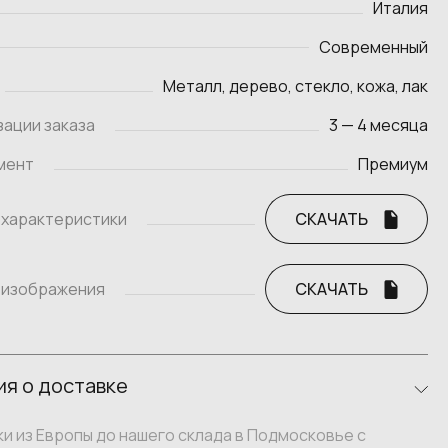
Италия
Современный
Металл, дерево, стекло, кожа, лак
зации заказа
3 — 4 месяца
мент
Премиум
 характеристики
СКАЧАТЬ
 изображения
СКАЧАТЬ
я о доставке
и из Европы до нашего склада в Подмосковье с