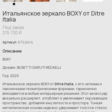
Итальянское зеркало BOXY от Ditre
Italia
Под заказ
215 730
₽
Артикул:
DTL0414
Описание
BOXY
Дизайн: BUSETTI GARUTI REDAELLI
Год: 2023
Итальянское зеркало BOXY от
Ditre Italia
, с его четкими и
лаконичными геометрическими формами, гармонично
вписывается в любые интерьерные решения. Этот аксессуар
визуально расширяет, углубляет и увеличивает окружающее
пространство, добавляя ему легкости и простора. Тонкая
металлическая основа надежно удерживает толстое стекло,