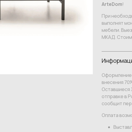
ArteDom
!
При необход
выполнят мон
мебели. Вые
МКАД. Стоим
Информаци
Оформление 
внесения 70
Оставшиеся 3
отправке в Р
сообщит пер
Оплата возм
Выставл