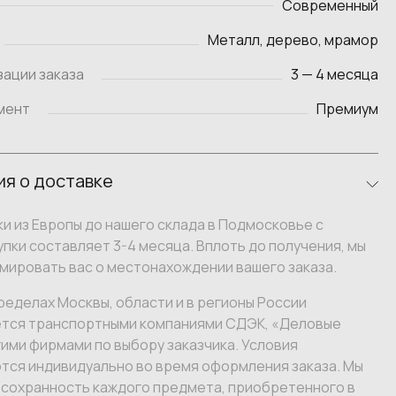
Современный
Металл, дерево, мрамор
зации заказа
3 — 4 месяца
мент
Премиум
я о доставке
и из Европы до нашего склада в Подмосковье с
пки составляет 3-4 месяца. Вплоть до получения, мы
мировать вас о местонахождении вашего заказа.
ределах Москвы, области и в регионы России
тся транспортными компаниями СДЭК, «Деловые
гими фирмами по выбору заказчика. Условия
тся индивидуально во время оформления заказа. Мы
 сохранность каждого предмета, приобретенного в