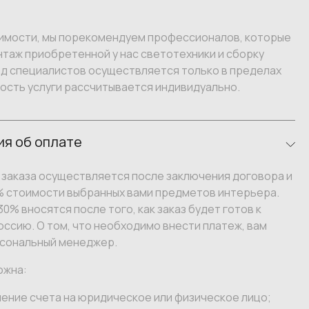
имости, мы порекомендуем профессионалов, которые
таж приобретенной у нас светотехники и сборку
зд специалистов осуществляется только в пределах
ость услуги рассчитывается индивидуально.
я об оплате
заказа осуществляется после заключения договора и
% стоимости выбранных вами предметов интерьера.
0% вносятся после того, как заказ будет готов к
оссию. О том, что необходимо внести платеж, вам
сональный менеджер.
ожна:
ение счета на юридическое или физическое лицо;