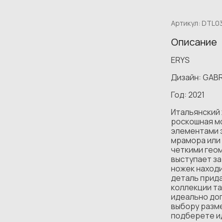
Артикул:
DTL03
Описание
ERYS
Дизайн: GAB
Год: 2021
Итальянский
роскошная м
элементами 
мрамора или
четкими гео
выступает за
ножек находи
деталь прида
коллекции та
идеально до
выбору разме
подберете и