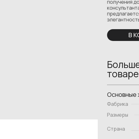
получения д
консультанта
предлагается
элегантност
В 
Больше
товаре
Основные 
Фабрика
Размеры
Страна