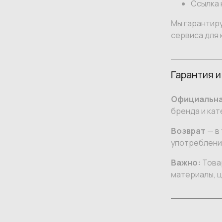
Ссылка 
Мы гарантир
сервиса для 
Гарантия и
Официальна
бренда и кат
Возврат
— в 
употреблении
Важно:
Товар
материалы, ц