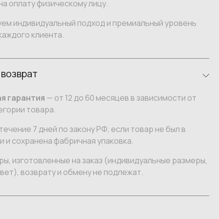
на оплату физическому лицу.
уем индивидуальный подход и премиальный уровень
каждого клиента.
 возврат
я гарантия
— от 12 до 60 месяцев в зависимости от
егории товара.
течение 7 дней по закону РФ, если товар не был в
 и сохранена фабричная упаковка.
ы, изготовленные на заказ (индивидуальные размеры,
вет), возврату и обмену не подлежат.