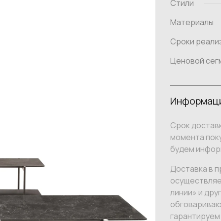
Стили
Материалы
Сроки реали
Ценовой сег
Информаци
Срок доставк
момента поку
будем инфор
Доставка в п
осуществляе
линии» и дру
обговариваю
гарантируем