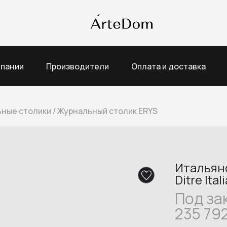
мпании
Производители
Оплата и доставка
ные столики
/
Журнальный столик ERYS
Итальян
Ditre Ital
Под за
235 79