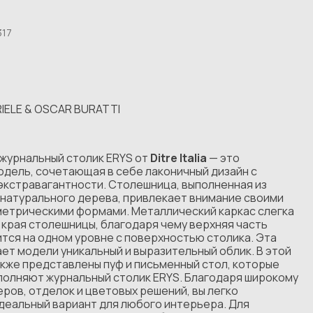
17
RIELE & OSCAR BURATTI
 журнальный столик ERYS от
Ditre Italia
— это
одель, сочетающая в себе лаконичный дизайн с
экстравагантности. Столешница, выполненная из
 натурального дерева, привлекает внимание своими
метрическими формами. Металлический каркас слегка
 края столешницы, благодаря чему верхняя часть
тся на одном уровне с поверхностью столика. Эта
ет модели уникальный и выразительный облик. В этой
кже представлены пуф и письменный стол, которые
полняют журнальный столик ERYS. Благодаря широкому
ров, отделок и цветовых решений, вы легко
деальный вариант для любого интерьера. Для