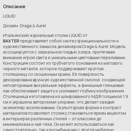
Описание
LIQUID
Дизайн: Draga & Aurel
Итальянский журнальный столик LIQUID от
BAXTER
представляет собой синтез функциональности и
художественного замысла дизайнеров Draga & Aurel. Модель
ассоциируется с зеркальной гладью озера, притягивая
внимание игрой света и уникальными цветовыми переливами.
Конструкция состоит из трубчатого основания из матового
черного металла, которое поддерживает круглую
столешницу со скошенным краем. Её поверхность
декорирована вручную художественной смолой, создающей
неповторимые визуальные эффекты, а финишный глянцевый
лак обеспечивает защиту и усиливает глубину изображения.
Столешница изготовлена из шлифованного МДФ толщиной 1,9
см и украшена авторскими узорами, что делает каждый
экземпляр эксклюзивным. Скульптурная форма и контраст
материалов позволяют столику становиться ярким акцентом
в интерьерах различных стилей — от классики до
минимализма и хай-тека. Он может использоваться как
самостоятельно, так и в комбинации с другой мебелью,