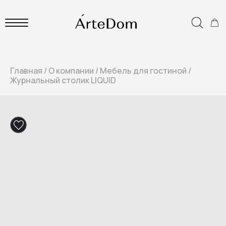
Главная
/
О компании
/
Мебель для гостиной
/
Журнальный столик LIQUID