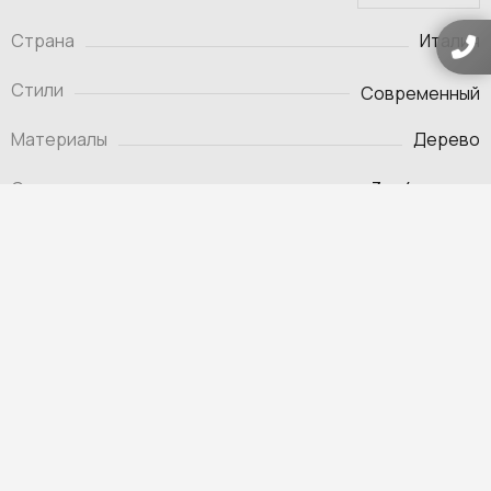
Страна
Италия
Стили
Современный
Материалы
Дерево
Сроки реализации заказа
3 — 4 месяца
Ценовой сегмент
Премиум
Информация о доставке
Информация об оплате
Гарантия и возврат