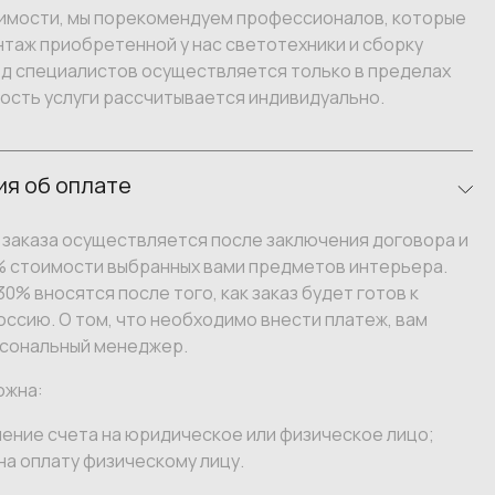
имости, мы порекомендуем профессионалов, которые
таж приобретенной у нас светотехники и сборку
зд специалистов осуществляется только в пределах
ость услуги рассчитывается индивидуально.
я об оплате
заказа осуществляется после заключения договора и
% стоимости выбранных вами предметов интерьера.
0% вносятся после того, как заказ будет готов к
оссию. О том, что необходимо внести платеж, вам
сональный менеджер.
ожна:
ение счета на юридическое или физическое лицо;
на оплату физическому лицу.