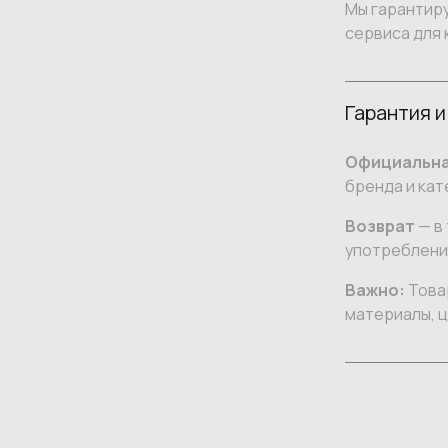
Мы гарантир
сервиса для 
Гарантия и
Официальна
бренда и кат
Возврат
— в 
употреблении
Важно:
Товар
материалы, ц