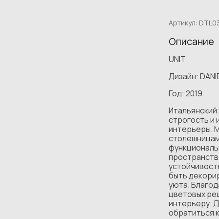
Артикул:
DTL0
Описание
UNIT
Дизайн: DAN
Год: 2019
Итальянский 
строгость и 
интерьеры. 
столешницам
функциональн
пространств
устойчивость
быть декорир
уюта. Благод
цветовых реш
интерьеру. Д
обратиться 