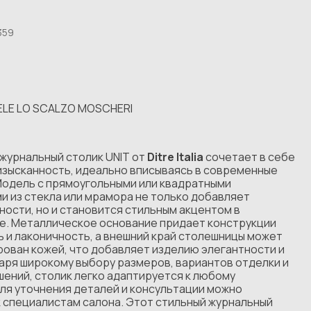
359
IELE LO SCALZO MOSCHERI
журнальный столик UNIT от
Ditre Italia
сочетает в себе
изысканность, идеально вписываясь в современные
Модель с прямоугольными или квадратными
и из стекла или мрамора не только добавляет
ости, но и становится стильным акцентом в
е. Металлическое основание придает конструкции
 и лаконичность, а внешний край столешницы может
ован кожей, что добавляет изделию элегантности и
аря широкому выбору размеров, вариантов отделки и
ений, столик легко адаптируется к любому
ля уточнения деталей и консультации можно
к специалистам салона. Этот стильный журнальный