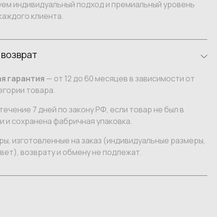
уем индивидуальный подход и премиальный уровень
каждого клиента.
 возврат
я гарантия
— от 12 до 60 месяцев в зависимости от
егории товара.
течение 7 дней по закону РФ, если товар не был в
 и сохранена фабричная упаковка.
ы, изготовленные на заказ (индивидуальные размеры,
вет), возврату и обмену не подлежат.