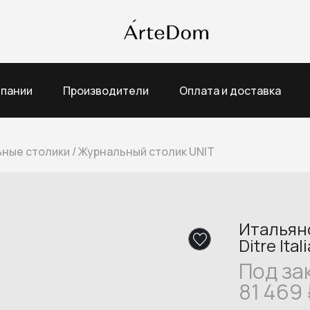
мпании
Производители
Оплата и доставка
ные столики
/
Журнальный столик UNIT
Итальян
Ditre Ital
Под за
81 469