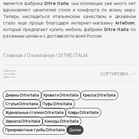
является фабрика
Ditre Italia
, чьи коллекции уже много лет
вдохновляют ценителей стиля и комфорта по всему миру.
Теперь насладиться итальянским качеством и дизайном
стало еще проще благодаря интернет-магазину
ArteDom
,
который предлагает купить мебель фабрики
Ditre Italia
по
разумным ценам и с доставкой по всей России.
Главная
/
О компании
/
DITRE ITALIA
СОРТИРОВКА:
Диваны Ditre Italia
Кровати Ditre Italia
Кресла Ditre Italia
Стулья Ditre Italia
Пуфы Ditre Italia
Журнальные столики Ditre Italia
Ковры Ditre Italia
Зеркала Ditre Italia
Комоды Ditre Italia
Прикроватные тумбы Ditre Italia
Далее