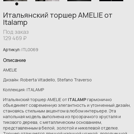
Итальянский торшер AMELIE от
Italamp
Под заказ
129 469
₽
Артикул:
ITL0069
Описание
AMELIE
Дизайн: Roberta Vitadello, Stefano Traverso
Коллекция: ITALAMP
Итальянский торшер AMELIE от
ITALAMP
гармонично
объединяет современную элегантность и утонченный дизайн,
становясь стильным акцентом в любом интерьере. Эта
напольная модель выполнена из прозрачного хрусталя и
тикового дерева, с металлическим основанием,
представленным в белой, золотой и никелевой отделке.
Торшер отличается длинной изящной ножкой, дополненной