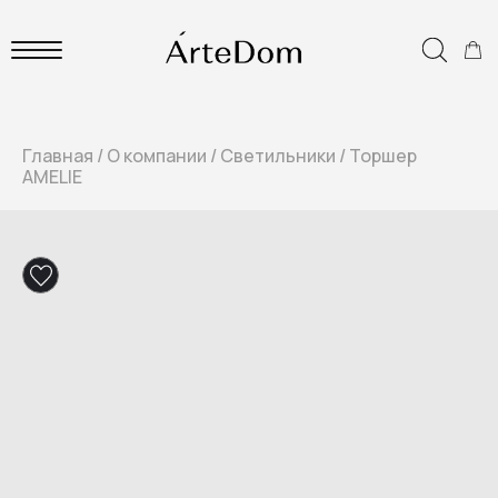
Главная
/
О компании
/
Светильники
/
Торшер
AMELIE